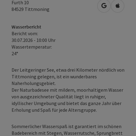
Furth 10
in Google Map
in Apple
84529
Tittmoning
Wasserbericht
Bericht vom:
30.07.2026 - 10:00 Uhr
Wassertemperatur:
24°
Der Leitgeringer See, etwa drei Kilometer nördlich von
Tittmoning gelegen, ist ein wunderbares
Naherholungsgebiet.
Der Naturbadesee mit mildem, moorhaltigem Wasser
von ausgezeichneter Qualität liegt in ruhiger,
idyllischer Umgebung und bietet das ganze Jahr über
Erholung und Spaß für jede Altersgruppe.
Sommerlicher Wasserspaß ist garantiert im schönen
Badebereich mit Stegen, Wasserrutsche, Sprungbrett