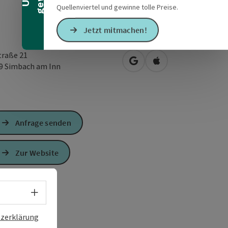
Quellenviertel und gewinne tolle Preise.
Jetzt mitmachen!
traße 21
in Google Maps öffnen
in Apple Maps öffn
59
Simbach am Inn
Anfrage senden
Zur Website
Sprachwahl - Menü öffnen
zerklärung