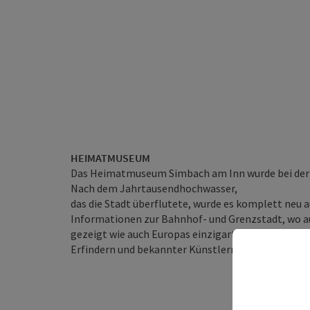
HEIMATMUSEUM
Das Heimatmuseum Simbach am Inn wurde bei der 
Nach dem Jahrtausendhochwasser,
das die Stadt überflutete, wurde es komplett neu 
Informationen zur Bahnhof- und Grenzstadt, wo au
gezeigt wie auch Europas einzigartige grenzüber
Erfindern und bekannter Künstlern wie Josef Karl