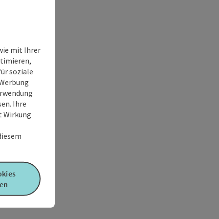
ie mit Ihrer
timieren,
ür soziale
e Werbung
Verwendung
en. Ihre
it Wirkung
 diesem
okies
en