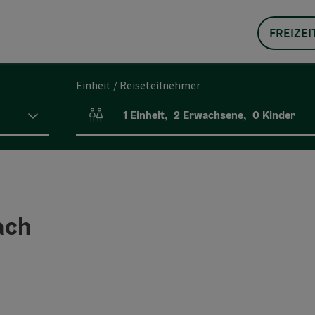
FREIZEI
Einheit / Reiseteilnehmer
1
Einheit
,
2
Erwachsene
,
0
Kinder
Einheitenanzahl und Personenfelder
ach