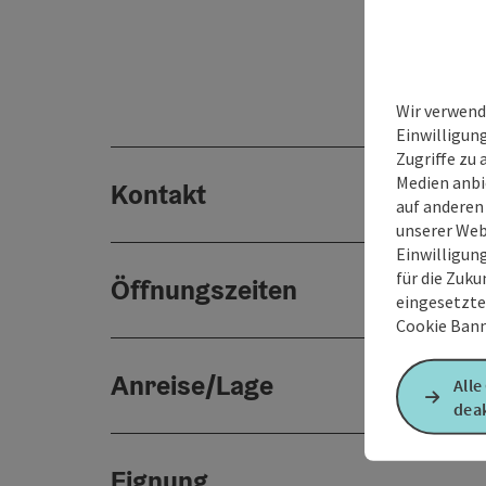
Wir verwend
Einwilligun
Zugriffe zu 
Medien anbi
Kontakt
auf anderen
unserer Web
Einwilligun
für die Zuku
Öffnungszeiten
eingesetzte
Cookie Bann
Anreise/Lage
Alle
deak
Eignung