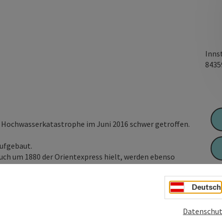
Inns
843
Hochwasserkatastrophe im Juni 2016 schwer getroffen.
aufgebaut.
ch um 1880 der Orientexpress hielt, werden ebenso
schreitende Geothermie-Bohrung. Diverse Werke von
 Nerud befinden sich ebenfalls im Museum.
Deutsch
Datenschut