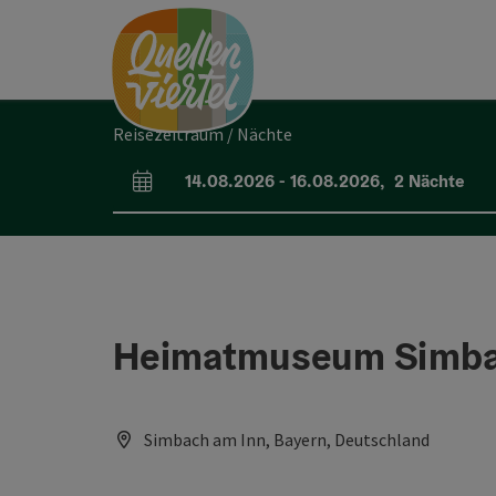
Accesskey
Accesskey
Accesskey
Zum Inhalt
Zur Navigation
Zum Seitenanfang
[0]
[1]
[2]
Reisezeitraum / Nächte
14.08.2026
-
16.08.2026
,
2
Nächte
An- und Abreisefelder
Heimatmuseum Simb
Simbach am Inn, Bayern, Deutschland