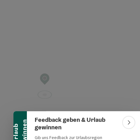
t öffnen
Banner einklappen
Feedback geben & Urlaub
n
Bann
gewinnen
U
r
l
a
u
b
g
e
w
i
n
n
e
Gib uns Feedback zur Urlaubsregion