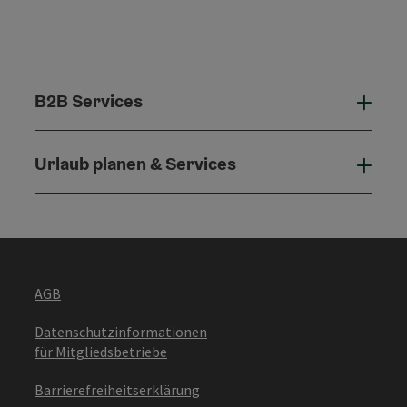
B2B Services
B2B 
Urlaub planen & Services
Urla
AGB
Datenschutzinformationen
für Mitgliedsbetriebe
Barrierefreiheitserklärung