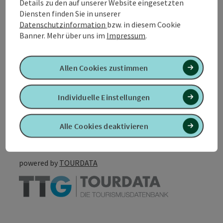
Details zu den auf unserer Website eingesetzten
Diensten finden Sie in unserer
Eignung
Datenschutzinformation
bzw. in diesem Cookie
Banner.
Mehr über uns im
Impressum
.
Barrierefreiheit
Allen Cookies zustimmen
Individuelle Einstellungen
PDF erstellen
In der Nähe
Alle Cookies deaktivieren
Beitrag drucken
powered by
TOURDATA