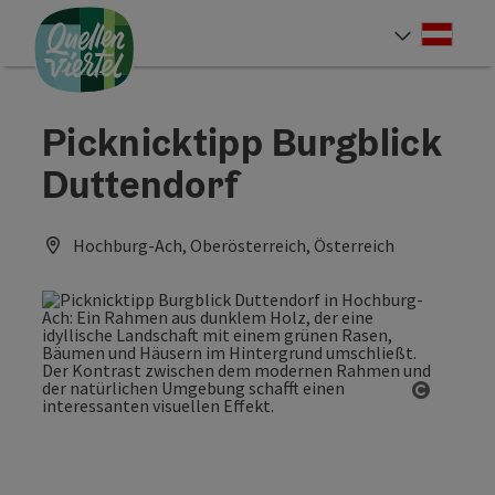
Accesskey
Accesskey
Accesskey
Zum Inhalt
Zur Navigation
Zum Seitenanfang
[0]
[1]
[2]
Deut
Sprach
Picknicktipp Burgblick
Duttendorf
Hochburg-Ach, Oberösterreich, Österreich
Copyrig