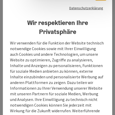
Datenschutzerklärung
Vom Burgblick in Duttendorf
(Gemeinde Hochburg-Ach) hat man einen herrlichen
Wir respektieren Ihre
Blick auf die weltlängste Burg in Burghausen.
Privatsphäre
Ein Kinderspielplatz und Gymnastikgeräte für
Erwachsene sorgen für Abwechslung.
Wir verwenden für die Funktion der Website technisch
notwendige Cookies sowie mit Ihrer Einwilligung
auch Cookies und andere Technologien, um unsere
Website zu optimieren, Zugriffe zu analysieren,
Inhalte und Anzeigen zu personalisieren, Funktionen
für soziale Medien anbieten zu können, externe
Kontakt
Inhalte einzubinden und personalisierte Werbung auf
anderen Plattformen zu zeigen. Dazu teilen wir
Informationen zu Ihrer Verwendung unserer Website
Öffnungszeiten
mit unseren Partnern für soziale Medien, Werbung
und Analysen. Ihre Einwilligung zu technisch nicht
notwendigen Cookies können Sie jederzeit mit
Anreise/Lage
Wirkung für die Zukunft widerrufen. Weiterführende