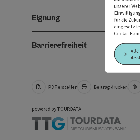
unserer Web
Einwilligun
Eignung
für die Zuku
eingesetzte
Cookie Bann
Barrierefreiheit
Alle
deak
PDF erstellen
Beitrag drucken
powered by
TOURDATA