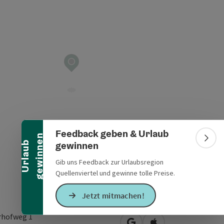
Banner einklappen
Feedback geben & Urlaub
n
Bann
gewinnen
U
r
l
a
u
b
g
e
w
i
n
n
e
Gib uns Feedback zur Urlaubsregion
Quellenviertel und gewinne tolle Preise.
Jetzt mitmachen!
rhofweg 1