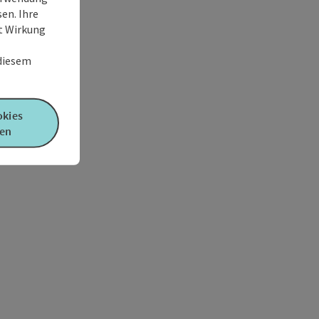
en. Ihre
it Wirkung
 diesem
okies
en