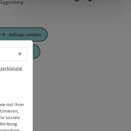
in Google Maps öffnen
in Apple Maps öffn
2
Eggelsberg
Anfrage senden
Zur Website
Sprachwahl - Menü öffnen
zerklärung
ie mit Ihrer
timieren,
ür soziale
e Werbung
Verwendung