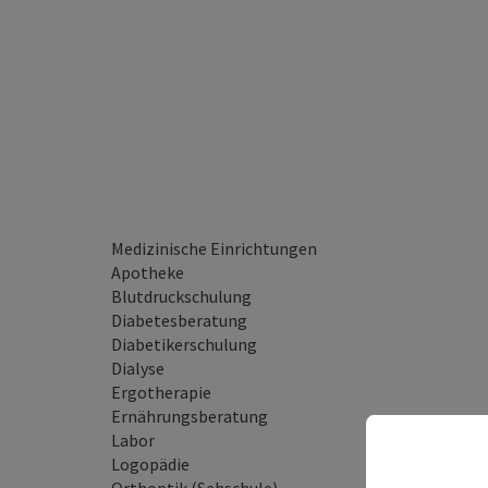
Medizinische Einrichtungen
Apotheke
Blutdruckschulung
Diabetesberatung
Diabetikerschulung
Dialyse
Ergotherapie
Ernährungsberatung
Labor
Logopädie