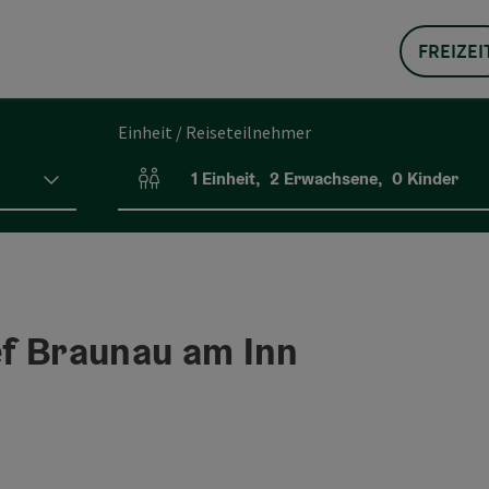
FREIZEI
Einheit / Reiseteilnehmer
1
Einheit
,
2
Erwachsene
,
0
Kinder
Einheitenanzahl und Personenfelder
f Braunau am Inn