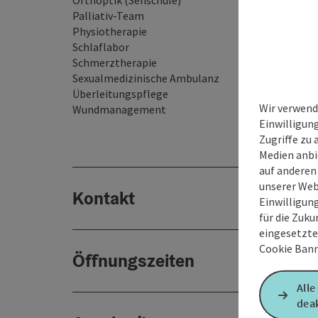
Orthoptik (Sehschule)
Palliativ-Team
Physiotherapie
Schlaflabor
Schmerztherapie
Sexualmedizinische Ambulanz
Überleitungspflege
Wir verwend
Wundmanagement
Einwilligun
Zugriffe zu 
Medien anbi
auf anderen
unserer Web
Kontakt
Einwilligun
für die Zuku
eingesetzte
Cookie Bann
Öffnungszeiten
Alle
deak