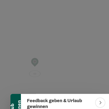
t öffnen
Banner einklappen
Feedback geben & Urlaub
Bann
gewinnen