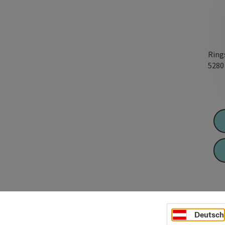
Ring
528
Deutsch