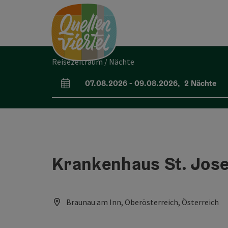
Accesskey
Accesskey
Accesskey
Zum Inhalt
Zur Navigation
Zum Seitenanfang
[0]
[1]
[2]
Reisezeitraum / Nächte
07.08.2026
-
09.08.2026
,
2
Nächte
An- und Abreisefelder
Krankenhaus St. Jose
Braunau am Inn, Oberösterreich, Österreich