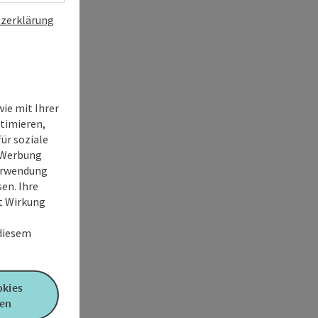
zerklärung
ie mit Ihrer
timieren,
ür soziale
e Werbung
Verwendung
en. Ihre
it Wirkung
 diesem
okies
en