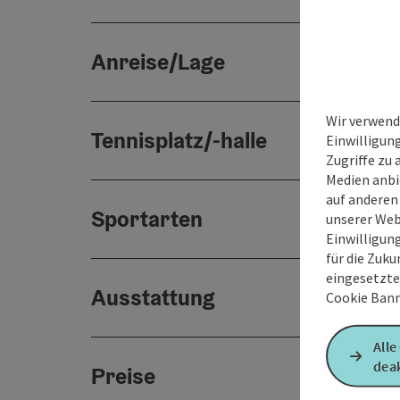
Anreise/Lage
Wir verwend
Tennisplatz/-halle
Einwilligun
Zugriffe zu 
Medien anbi
auf anderen
Sportarten
unserer Web
Einwilligun
für die Zuku
eingesetzte
Ausstattung
Cookie Bann
Alle
deak
Preise