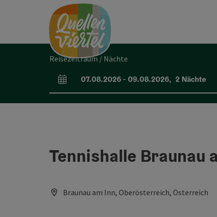
Accesskey
Accesskey
Accesskey
Zum Inhalt
Zur Navigation
Zum Seitenanfang
[0]
[1]
[2]
Reisezeitraum / Nächte
07.08.2026
-
09.08.2026
,
2
Nächte
An- und Abreisefelder
Tennishalle Braunau 
Braunau am Inn, Oberösterreich, Österreich