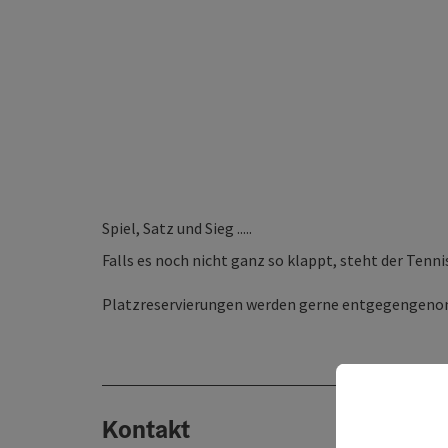
Spiel, Satz und Sieg .....
Falls es noch nicht ganz so klappt, steht der Ten
Platzreservierungen werden gerne entgegengen
Kontakt