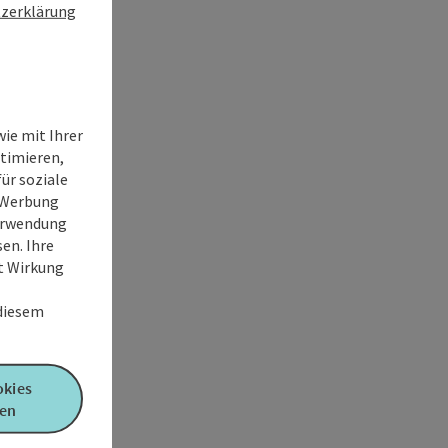
zerklärung
ie mit Ihrer
timieren,
ür soziale
e Werbung
Verwendung
en. Ihre
it Wirkung
 diesem
okies
en