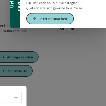
Gib uns Feedback zur Urlaubsregion
Quellenviertel und gewinne tolle Preise.
Jetzt mitmachen!
der Haiden 76
in Google Maps öffnen
in Apple Maps öffn
0
Braunau am Inn
Anfrage senden
Zur Website
Sprachwahl - Menü öffnen