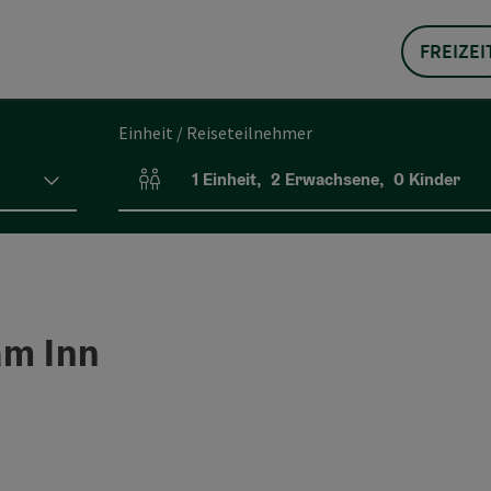
FREIZEI
Einheit / Reiseteilnehmer
1
Einheit
,
2
Erwachsene
,
0
Kinder
Einheitenanzahl und Personenfelder
am Inn