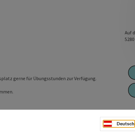
Auf 
528
nisplatz gerne für Übungsstunden zur Verfügung.
ommen.
Deutsch