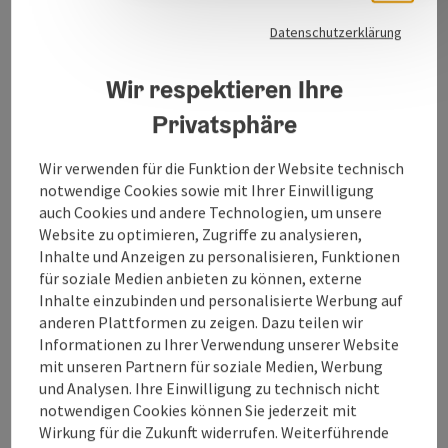
Der Beach-Volleyballplatz befindet sich im Strandbad
Datenschutzerklärung
Ibm und kann von allen Badbesuchern benützt
werden.
Wir respektieren Ihre
Privatsphäre
Wir verwenden für die Funktion der Website technisch
Kontakt
notwendige Cookies sowie mit Ihrer Einwilligung
auch Cookies und andere Technologien, um unsere
Öffnungszeiten
Website zu optimieren, Zugriffe zu analysieren,
Inhalte und Anzeigen zu personalisieren, Funktionen
für soziale Medien anbieten zu können, externe
Anreise/Lage
Inhalte einzubinden und personalisierte Werbung auf
anderen Plattformen zu zeigen. Dazu teilen wir
Informationen zu Ihrer Verwendung unserer Website
Sportarten
mit unseren Partnern für soziale Medien, Werbung
und Analysen. Ihre Einwilligung zu technisch nicht
notwendigen Cookies können Sie jederzeit mit
Ausstattung
Wirkung für die Zukunft widerrufen. Weiterführende