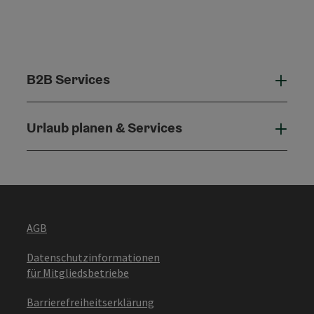
B2B Services
B2B 
Urlaub planen & Services
Urla
AGB
Datenschutzinformationen
für Mitgliedsbetriebe
Barrierefreiheitserklärung