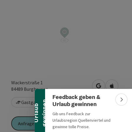
Banner einklappen
Wackerstraße 1
in Google Maps
in Apple 
84489
Burghausen
Feedback geben &
n
Gastgarten / Terrasse
Bann
Urlaub gewinnen
U
r
l
a
u
b
g
e
w
i
n
n
e
Gib uns Feedback zur
Urlaubsregion Quellenviertel und
Anfrage senden
gewinne tolle Preise.