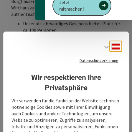
Burghauser Altstadt, steht für bayerische
Jetzt
Wirthauskultur, bestes Bier und traditionelle,
mitmachen!
authentische Küche
Unser alt-ehrwürdiges Gasthaus bietet Platz für
ca. 100 Personen
In unserer separaten Salzachstube finden 40
Gäste Platz für Feierlichkeiten jeglicher Art
Deuts
Sprach
Im Sommer lädt unser schattiger Biergarten
mit Blick auf die längste Burg der Welt in
Datenschutzerklärung
zentraler Lage am Stadtplatz zum Verweilen ein
Wir respektieren Ihre
Egal ob reichhaltiges Frühstück, traditionell
Privatsphäre
bayerische Gerichte oder hausgemachte Kuchen mit
feinsten Kaffee- und Teespezialitäten – wir haben für
Wir verwenden für die Funktion der Website technisch
jeden etwas anzubieten!
notwendige Cookies sowie mit Ihrer Einwilligung
auch Cookies und andere Technologien, um unsere
Website zu optimieren, Zugriffe zu analysieren,
Inhalte und Anzeigen zu personalisieren, Funktionen