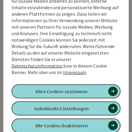
für soziale Medien anbieten zu können, externe
Kontakt
Inhalte einzubinden und personalisierte Werbung auf
anderen Plattformen zu zeigen. Dazu teilen wir
Öffnungszeiten
Informationen zu Ihrer Verwendung unserer Website
mit unseren Partnern für soziale Medien, Werbung
und Analysen. Ihre Einwilligung zu technisch nicht
Küche
notwendigen Cookies können Sie jederzeit mit
Wirkung für die Zukunft widerrufen. Weiterführende
Details zu den auf unserer Website eingesetzten
Ausstattung
Diensten finden Sie in unserer
Datenschutzinformation
bzw. in diesem Cookie
Banner.
Mehr über uns im
Impressum
.
Preise
Allen Cookies zustimmen
Anreise/Lage
Individuelle Einstellungen
Eignung
Alle Cookies deaktivieren
Barrierefreiheit