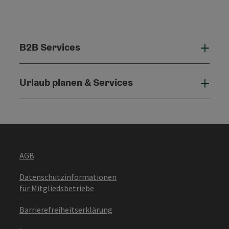
B2B Services
B2B 
Urlaub planen & Services
Urla
AGB
Datenschutzinformationen
für Mitgliedsbetriebe
Barrierefreiheitserklärung