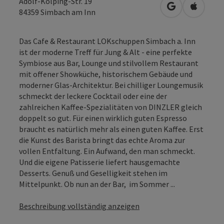
Adolf-Kolping-Str. 19
in Google Map
in Apple
84359
Simbach am Inn
Das Cafe & Restaurant LOKschuppen Simbach a. Inn
ist der moderne Treff für Jung & Alt - eine perfekte
Symbiose aus Bar, Lounge und stilvollem Restaurant
mit offener Showküche, historischem Gebäude und
moderner Glas-Architektur. Bei chilliger Loungemusik
schmeckt der leckere Cocktail oder eine der
zahlreichen Kaffee-Spezialitäten von DINZLER gleich
doppelt so gut. Für einen wirklich guten Espresso
braucht es natürlich mehr als einen guten Kaffee. Erst
die Kunst des Barista bringt das echte Aroma zur
vollen Entfaltung. Ein Aufwand, den man schmeckt.
Und die eigene Patisserie liefert hausgemachte
Desserts. Genuß und Geselligkeit stehen im
Mittelpunkt. Ob nun an der Bar, im Sommer ...
Beschreibung vollständig anzeigen