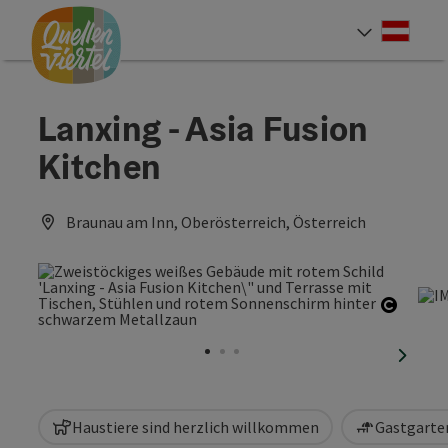
Accesskey
Accesskey
Accesskey
Zum Inhalt
Zur Navigation
Zum Seitenanfang
[0]
[1]
[2]
Deut
Sprach
Lanxing - Asia Fusion
Kitchen
Braunau am Inn, Oberösterreich, Österreich
Copyri
nächst
Haustiere sind herzlich willkommen
Gastgarten