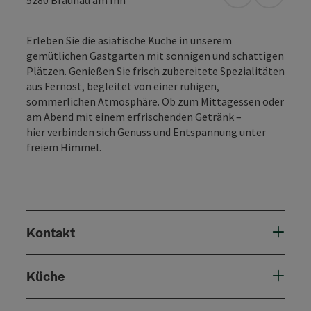
in Google Map
in Apple
5280
Braunau am Inn
Erleben Sie die asiatische Küche in unserem
gemütlichen Gastgarten mit sonnigen und schattigen
Plätzen. Genießen Sie frisch zubereitete Spezialitäten
aus Fernost, begleitet von einer ruhigen,
sommerlichen Atmosphäre. Ob zum Mittagessen oder
am Abend mit einem erfrischenden Getränk –
hier verbinden sich Genuss und Entspannung unter
freiem Himmel.
Kontakt
Küche