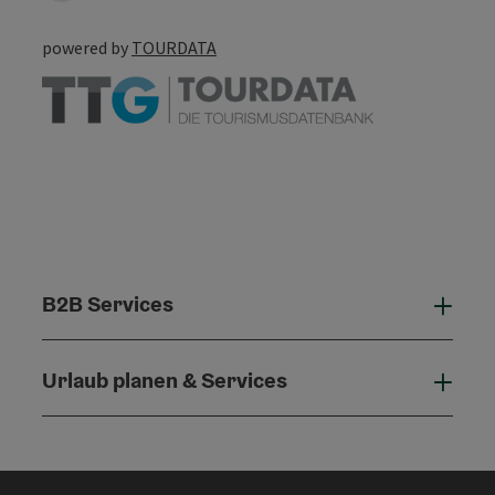
powered by
TOURDATA
B2B Services
B2B 
Urlaub planen & Services
Urla