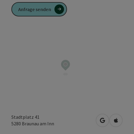
Anfrage senden
Stadtplatz 41
in Google Map
in Apple
5280
Braunau am Inn