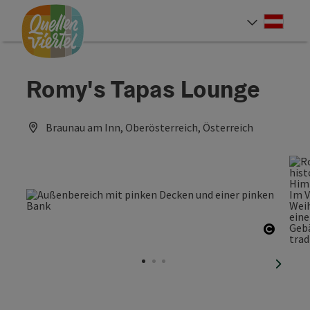
Accesskey
Accesskey
Accesskey
Zum Inhalt
Zur Navigation
Zum Seitenanfang
[0]
[1]
[2]
Deut
Sprach
Romy's Tapas Lounge
Braunau am Inn, Oberösterreich, Österreich
Copyri
nächst