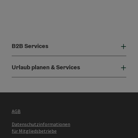
B2B Services
B2B 
Urlaub planen & Services
Urla
AGB
Datenschutzinformationen
für Mitgliedsbetriebe