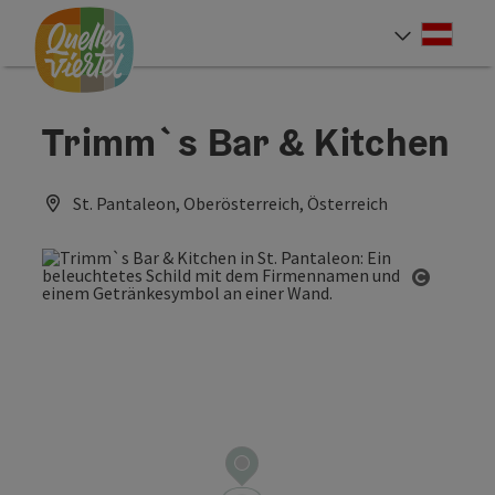
Accesskey
Accesskey
Accesskey
Zum Inhalt
Zur Navigation
Zum Seitenanfang
[0]
[1]
[2]
Deut
Sprach
Trimm`s Bar & Kitchen
St. Pantaleon, Oberösterreich, Österreich
Copyrig