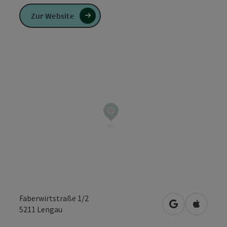
Zur Website
Faberwirtstraße 1/2
in Google Map
in Apple
5211
Lengau