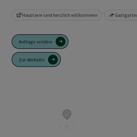
Haustiere sind herzlich willkommen
Gastgarten
Anfrage senden
Zur Website