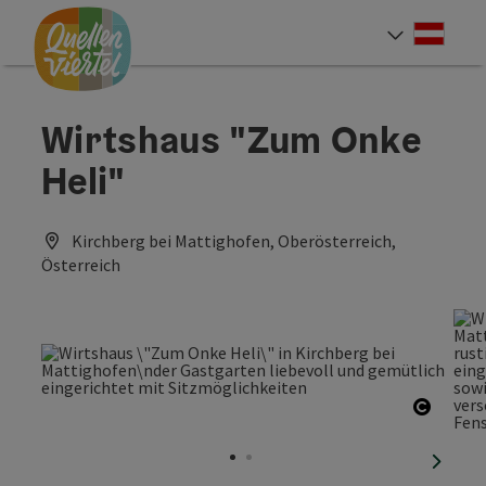
Accesskey
Accesskey
Accesskey
Zum Inhalt
Zur Navigation
Zum Seitenanfang
[0]
[1]
[2]
Deut
Sprach
Wirtshaus "Zum Onke
Heli"
Kirchberg bei Mattighofen, Oberösterreich,
Österreich
Copyri
nächst