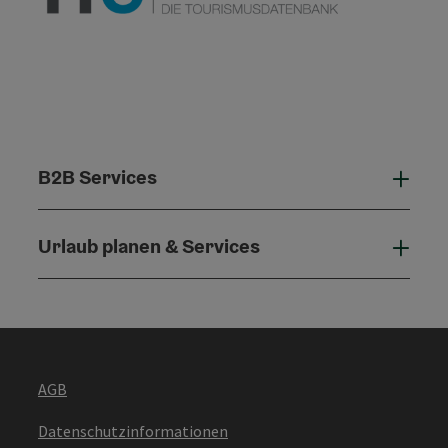
B2B Services
B2B 
Urlaub planen & Services
Urla
AGB
Datenschutzinformationen