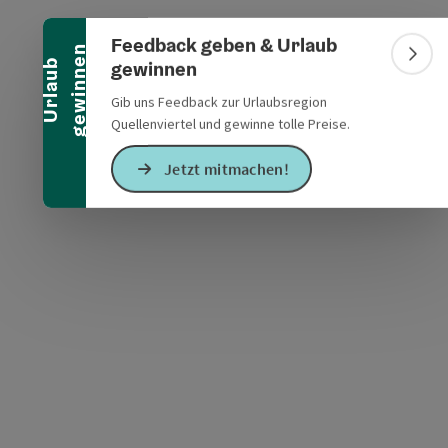
Banner einklappen
Feedback geben & Urlaub
n
Bann
gewinnen
U
r
l
a
u
b
g
e
w
i
n
n
e
Gib uns Feedback zur Urlaubsregion
s öffnen
 Maps öffnen
Quellenviertel und gewinne tolle Preise.
Jetzt mitmachen!