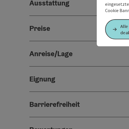
Ausstattung
eingesetzte
Cookie Bann
Alle
Preise
deak
Anreise/Lage
Eignung
Barrierefreiheit