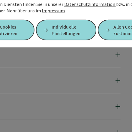
n Diensten finden Sie in unserer
Datenschutzinformation
bzw. in
er.
Mehr über uns im
Impressum
.
 Cookies
Individuelle
Allen Co
tivieren
Einstellungen
zustimm