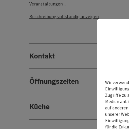
Veranstaltungen ...
Beschreibung vollständig anzeigen
Kontakt
Öffnungszeiten
Wir verwend
Einwilligun
Zugriffe zu 
Medien anbi
Küche
auf anderen
unserer Web
Einwilligun
für die Zuku