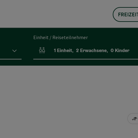
FREIZEI
Einheit / Reiseteilnehmer
1
Einheit
,
2
Erwachsene
,
0
Kinder
Einheitenanzahl und Personenfelder