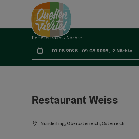
Accesskey
Accesskey
Accesskey
Zum Inhalt
Zur Navigation
Zum Seitenanfang
[0]
[1]
[2]
Reisezeitraum / Nächte
07.08.2026
-
09.08.2026
,
2
Nächte
An- und Abreisefelder
Restaurant Weiss
Munderfing, Oberösterreich, Österreich