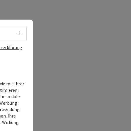
Sprachwahl - Menü öffnen
zerklärung
ie mit Ihrer
timieren,
ür soziale
e Werbung
Verwendung
en. Ihre
it Wirkung