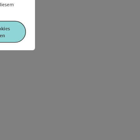
 diesem
okies
en