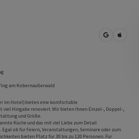
in Google Map
in Apple
ng
rfing am Kobernaußerwald
r im Hotel) bieten eine komfortable
iel Hingabe renoviert. Wir bieten Ihnen Einzel-, Doppel-,
schiedlicher Ausstattung und Größe.
annte Küche und das mit viel Liebe zum Detail
. Egal ob für Feiern, Veranstaltungen, Seminare oder zum
ichkeiten bieten Platz für 30 bis zu 120 Personen. Für