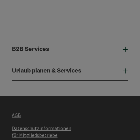
B2B Services
B2B 
Urlaub planen & Services
Urla
AGB
Datenschutzinformationen
für Mitgliedsbetriebe