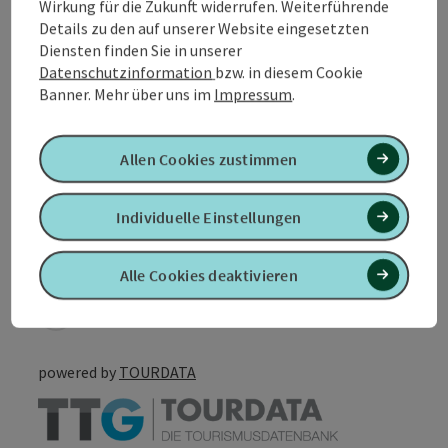
Wirkung für die Zukunft widerrufen. Weiterführende
Anreise/Lage
Details zu den auf unserer Website eingesetzten
Diensten finden Sie in unserer
Datenschutzinformation
bzw. in diesem Cookie
Eignung
Banner.
Mehr über uns im
Impressum
.
Barrierefreiheit
Allen Cookies zustimmen
Individuelle Einstellungen
PDF erstellen
In der Nähe
Alle Cookies deaktivieren
Beitrag drucken
powered by
TOURDATA