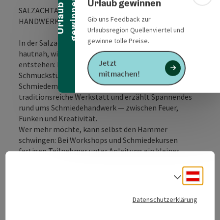
n
Bann
Urlaub gewinnen
U
r
l
a
u
b
g
e
w
i
n
n
e
SALZACHTALER KUNSTSCHMIEDE – FUNKEN, FEUER &
Gib uns Feedback zur
HANDWERK ERLEBEN
Urlaubsregion Quellenviertel und
gewinne tolle Preise.
In der Salzachtaler Kunstschmiede erleben Besucher
hautnah, wie aus glühendem Eisen kunstvolle Unikate
Jetzt
entstehen: kunstvolle Tore, Geländer, Grabkreuze,
mitmachen!
Schmuckstücke und Accessoires.
Schmiedemeister Norbert Lechner führt durch die
traditionsreiche Werkstatt und erzählt Spannendes
rund ums Schmiedehandwerk — zwischen Feuer,
Funken und Kreativität.
Wer mehr möchte, kann selbst den Hammer
schwingen: Bei Workshops und Schmiedekursen
fertigen Teilnehmer unter Anleitung ein kleines
Werkstück (z. B. eine handgeschmiedete Pfanne,
Schnecke, Anhänger oder dekoratives Objekt) und
Deuts
Sprach
nehmen dieses als Erinnerung mit nach Hause.
Datenschutzerklärung