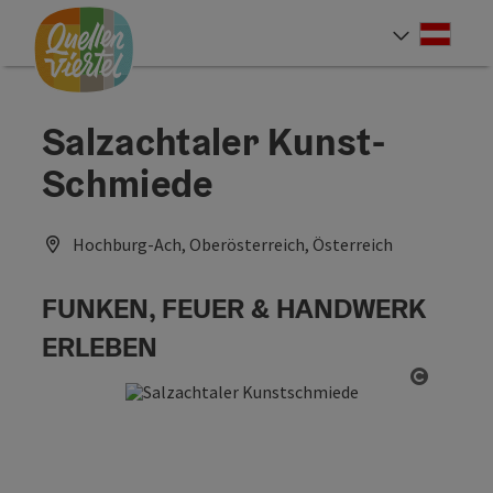
Accesskey
Accesskey
Accesskey
Zum Inhalt
Zur Navigation
Zum Seitenanfang
[0]
[1]
[2]
Deut
Sprach
Salzachtaler Kunst-
Schmiede
Hochburg-Ach, Oberösterreich, Österreich
FUNKEN, FEUER & HANDWERK
ERLEBEN
Copyrig