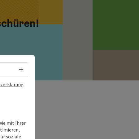
schüren!
Sprachwahl - Menü öffnen
zerklärung
ie mit Ihrer
timieren,
ür soziale