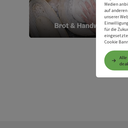
Medien anbi
auf anderen
unserer Web
Einwilligun
Brot & Handwerk
für die Zuku
eingesetzte
Cookie Bann
Alle
deak