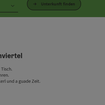
Unterkunft finden
nviertel
 Tisch.
hren.
erl und a guade Zeit.