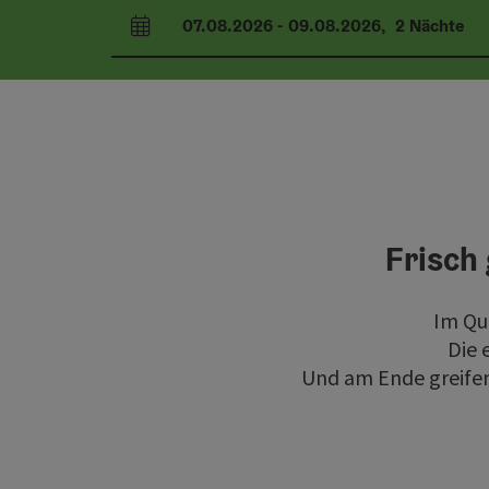
07.08.2026
-
09.08.2026
,
2
Nächte
An- und Abreisefelder
Frisch 
Im Que
Die 
Und am Ende greifen 