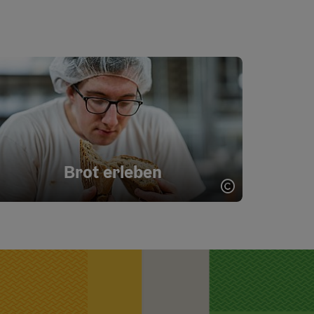
Brot erleben
ght öffnen
Copyright öff