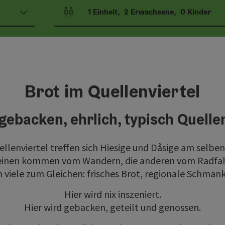
1
Einheit
,
2
Erwachsene
,
0
Kinder
Einheitenanzahl und Personenfelder
Brot im Quellenviertel
gebacken, ehrlich, typisch Quelle
llenviertel treffen sich Hiesige und Dåsige am selben
einen kommen vom Wandern, die anderen vom Radfa
viele zum Gleichen: frisches Brot, regionale Schmank
Hier wird nix inszeniert.
Hier wird gebacken, geteilt und genossen.