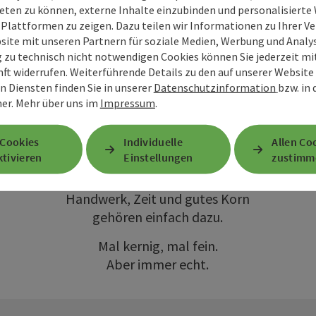
typisch
eten zu können, externe Inhalte einzubinden und personalisiert
Quellenviertel
 Plattformen zu zeigen. Dazu teilen wir Informationen zu Ihrer 
site mit unseren Partnern für soziale Medien, Werbung und Analys
g zu technisch nicht notwendigen Cookies können Sie jederzeit m
Von der Backstube zum
nft widerrufen. Weiterführende Details zu den auf unserer Website
Frühstückstisch.
n Diensten finden Sie in unserer
Datenschutzinformation
bzw. in
Copyright öffnen
Vom ersten Duft aus dem Ofen bis
er.
Mehr über uns im
Impressum
.
zur knusprigen Kruste.
 Cookies
Individuelle
Allen Co
Hier wird nichts inszeniert.
tivieren
Einstellungen
zustimm
Hier wird Brotkultur gelebt.
Handwerk, Zeit und gutes Korn
gehören einfach dazu.
Mal kernig, mal fein.
Aber immer echt.