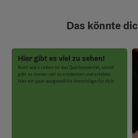
Das könnte dic
Hier gibt es viel zu sehen!
Bunt wia's Leben ist das Quellenviertel, somit
gibt es immer viel zu entdecken und erleben.
Hier ein paar ausgewählte Vorschläge für dich.