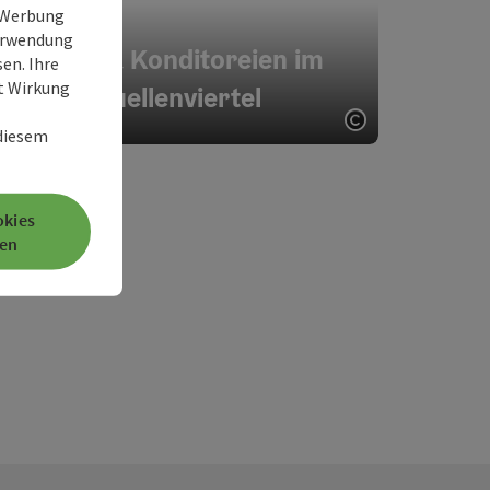
e Werbung
Verwendung
Cafés & Konditoreien im
en. Ihre
it Wirkung
Quellenviertel
 diesem
Copyright öff
okies
en