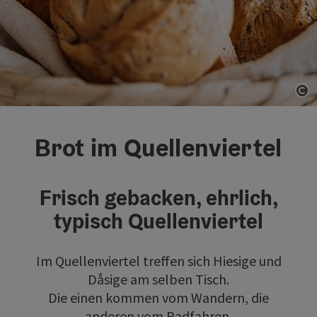
Co
Brot im Quellenviertel
Frisch gebacken, ehrlich,
typisch Quellenviertel
Im Quellenviertel treffen sich Hiesige und
Dåsige am selben Tisch.
Die einen kommen vom Wandern, die
anderen vom Radfahren.