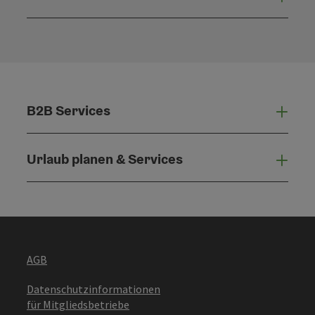
Konta
B2B Services
B2B 
Urlaub planen & Services
Urla
AGB
Datenschutzinformationen
für Mitgliedsbetriebe