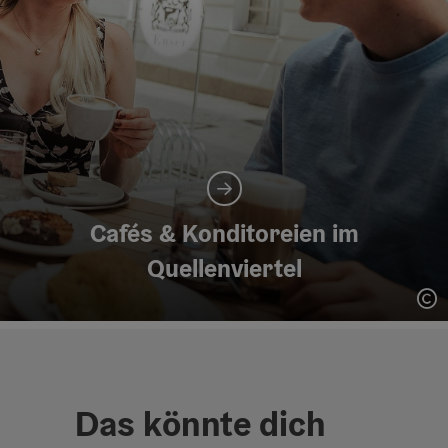
Cafés & Konditoreien im
Quellenviertel
Co
Das könnte dich