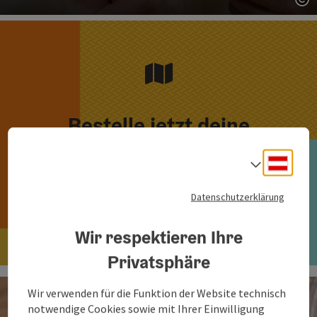
Co
Bestelle jetzt deine
kostenlosen Broschüren!
Deuts
Sprach
Datenschutzerklärung
Hier bestellen
Wir respektieren Ihre
Privatsphäre
Wir verwenden für die Funktion der Website technisch
notwendige Cookies sowie mit Ihrer Einwilligung