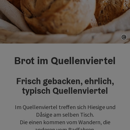
Co
Brot im Quellenviertel
Frisch gebacken, ehrlich,
typisch Quellenviertel
Im Quellenviertel treffen sich Hiesige und
Dåsige am selben Tisch.
Die einen kommen vom Wandern, die
anderen vom Radfahren.