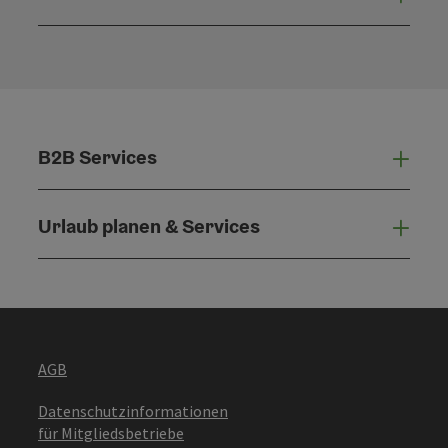
Konta
B2B Services
B2B 
Urlaub planen & Services
Urla
AGB
Datenschutzinformationen
für Mitgliedsbetriebe