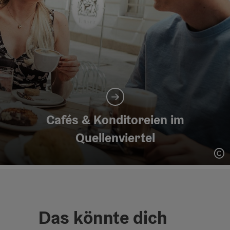
Cafés & Konditoreien im
Quellenviertel
Co
Das könnte dich