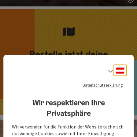
Co
Bestelle jetzt deine
kostenlosen Broschüren!
Deuts
Sprach
Datenschutzerklärung
Hier bestellen
Wir respektieren Ihre
Privatsphäre
Wir verwenden für die Funktion der Website technisch
notwendige Cookies sowie mit Ihrer Einwilligung