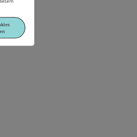
 diesem
okies
en