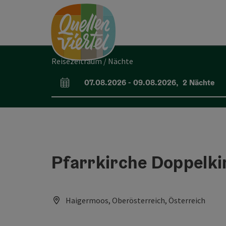
Accesskey
Accesskey
Accesskey
Zum Inhalt
Zur Navigation
Zum Seitenanfang
[0]
[1]
[2]
Reisezeitraum / Nächte
07.08.2026
-
09.08.2026
,
2
Nächte
An- und Abreisefelder
Pfarrkirche Doppelki
Haigermoos, Oberösterreich, Österreich