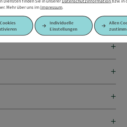
n Diensten finden Sie in unserer
Datenschutzinformation
bzw. in
er.
Mehr über uns im
Impressum
.
 Cookies
Individuelle
Allen Co
tivieren
Einstellungen
zustimm