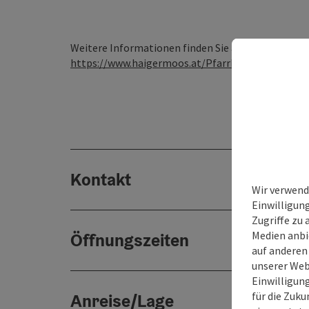
Weitere Informationen finden Sie auf der Homep
https://www.haigermoos.at/Pfarrkirche_Haigerm
Kontakt
Wir verwend
Einwilligun
Zugriffe zu 
Medien anbi
Öffnungszeiten
auf anderen
unserer Web
Einwilligun
für die Zuku
Anreise/Lage