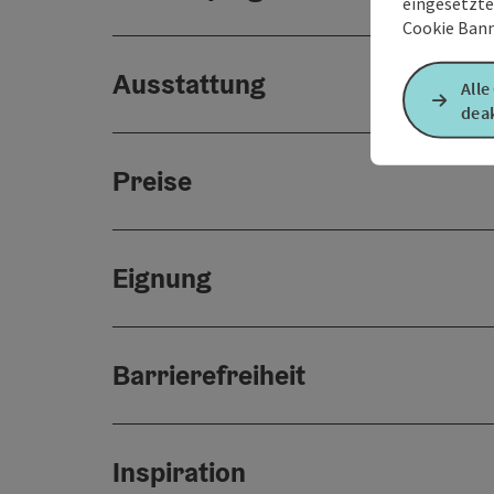
eingesetzte
Cookie Bann
Ausstattung
Alle
deak
Preise
Eignung
Barrierefreiheit
Inspiration