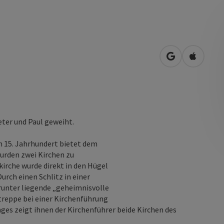
in Google Map
in Apple
eter und Paul geweiht.
m 15. Jahrhundert bietet dem
urden zwei Kirchen zu
irche wurde direkt in den Hügel
urch einen Schlitz in einer
runter liegende „geheimnisvolle
treppe bei einer Kirchenführung
s zeigt ihnen der Kirchenführer beide Kirchen des