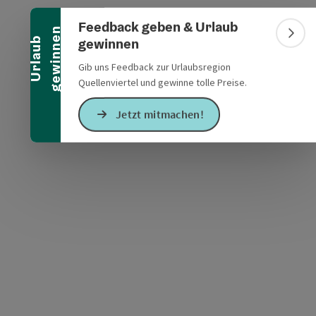
Banner einklappen
Feedback geben & Urlaub
n
Bann
gewinnen
U
r
l
a
u
b
g
e
w
i
n
n
e
Gib uns Feedback zur Urlaubsregion
Quellenviertel und gewinne tolle Preise.
s öffnen
 Maps öffnen
Jetzt mitmachen!