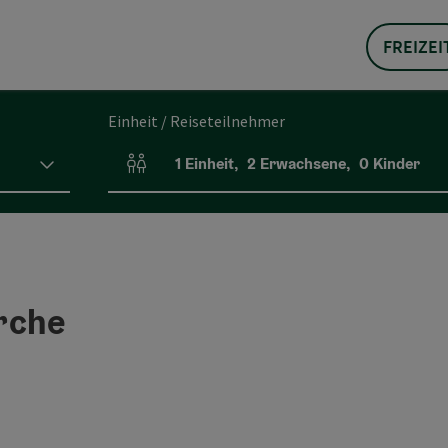
FREIZEI
Einheit / Reiseteilnehmer
1
Einheit
,
2
Erwachsene
,
0
Kinder
Einheitenanzahl und Personenfelder
rche