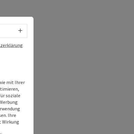
Sprachwahl - Menü öffnen
zerklärung
ie mit Ihrer
timieren,
ür soziale
e Werbung
Verwendung
en. Ihre
it Wirkung