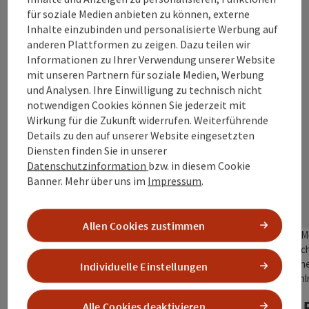
außerdem ganz einfach als GPX-Datei runterladen.
für soziale Medien anbieten zu können, externe
Inhalte einzubinden und personalisierte Werbung auf
Wichtig zu wissen: Beschildert ist die Tour nur im
anderen Plattformen zu zeigen. Dazu teilen wir
Uhrzeigersinn. Wennst andersrum fährst, hilft dir a
Navigations-App ordentlich weiter.
Informationen zu Ihrer Verwendung unserer Website
mit unseren Partnern für soziale Medien, Werbung
und Analysen. Ihre Einwilligung zu technisch nicht
notwendigen Cookies können Sie jederzeit mit
Wirkung für die Zukunft widerrufen. Weiterführende
Details zu den auf unserer Website eingesetzten
Diensten finden Sie in unserer
Datenschutzinformation
bzw. in diesem Cookie
Banner.
Mehr über uns im
Impressum
.
Allen Cookies zustimmen
Copyri
R203 Entdecker-Radtour
Individuelle Einstellungen
(Seenvariante-
Österreichische Seite)
Alle Cookies deaktivieren