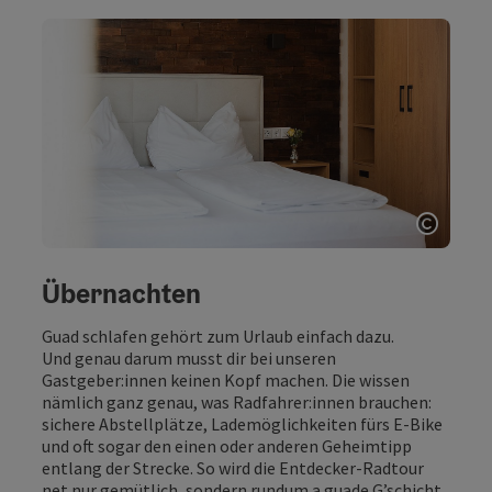
Copyri
Übernachten
Guad schlafen gehört zum Urlaub einfach dazu.
Und genau darum musst dir bei unseren
Gastgeber:innen keinen Kopf machen. Die wissen
nämlich ganz genau, was Radfahrer:innen brauchen:
sichere Abstellplätze, Lademöglichkeiten fürs E-Bike
und oft sogar den einen oder anderen Geheimtipp
entlang der Strecke. So wird die Entdecker-Radtour
net nur gemütlich, sondern rundum a guade G’schicht.