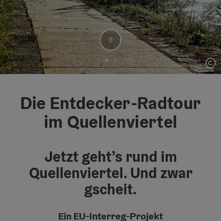
Stop
Co
Element 1 von 2
Die Entdecker-Radtour
im Quellenviertel
Jetzt geht’s rund im
Quellenviertel. Und zwar
gscheit.
Ein EU-Interreg-Projekt