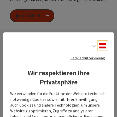
jetzt buchen!
Deuts
Sprach
Die einzelnen Streckenverläufe
der Entdecker-Radtour mit GPX-
Datenschutzerklärung
Tracks
Wir respektieren Ihre
Bei der Entdecker-Radtour hast die Wahl – und genau
des macht’s spannend.
Privatsphäre
Im Süden radelst entweder über die Panoramaroute
mit schönen Ausblicken oder gemütlich entlang der
Wir verwenden für die Funktion der Website technisch
Seenroute. Und bei Inn und Salzach entscheidest
notwendige Cookies sowie mit Ihrer Einwilligung
selber: lieber „herent“ auf österreichischer Seite oder
auch Cookies und andere Technologien, um unsere
„drent“ in Bayern unterwegs sein.
Website zu optimieren, Zugriffe zu analysieren,
In der Detailansicht kannst dir die jeweilige Strecke
Inhalte und Anzeigen zu personalisieren, Funktionen