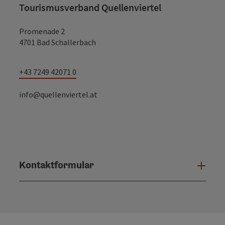
Tourismusverband Quellenviertel
Promenade 2
4701 Bad Schallerbach
+43 7249 42071 0
info@quellenviertel.at
Kontaktformular
Konta