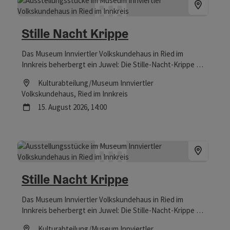
Stille Nacht Krippe
Das Museum Innviertler Volkskundehaus in Ried im
Innkreis beherbergt ein Juwel: Die Stille-Nacht-Krippe war
Zeuge bei der Uraufführung des berühmtesten
Location
Kulturabteilung/Museum Innviertler
Weihnachtsliedes der Welt – und ist nicht nur zur
Volkskundehaus
, Ried im Innkreis
Weihnachtszeit einen Besuch wert.
Nächster Termin
15.
August
2026
,
14:00
Stille Nacht Krippe
Das Museum Innviertler Volkskundehaus in Ried im
Innkreis beherbergt ein Juwel: Die Stille-Nacht-Krippe war
Zeuge bei der Uraufführung des berühmtesten
Location
Kulturabteilung/Museum Innviertler