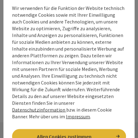
Stille Nacht Krippe
Wir verwenden für die Funktion der Website technisch
notwendige Cookies sowie mit Ihrer Einwilligung
Das Museum Innviertler Volkskundehaus in Ried im
auch Cookies und andere Technologien, um unsere
Innkreis beherbergt ein Juwel: Die Stille-Nacht-Krippe war
Website zu optimieren, Zugriffe zu analysieren,
Zeuge bei der Uraufführung des berühmtesten
Inhalte und Anzeigen zu personalisieren, Funktionen
Location
Kulturabteilung/Museum Innviertler
Weihnachtsliedes der Welt – und ist nicht nur zur
für soziale Medien anbieten zu können, externe
Volkskundehaus
, Ried im Innkreis
Weihnachtszeit einen Besuch wert.
Inhalte einzubinden und personalisierte Werbung auf
Nächster Termin
20.
August
2026
,
09:00
anderen Plattformen zu zeigen. Dazu teilen wir
Informationen zu Ihrer Verwendung unserer Website
mit unseren Partnern für soziale Medien, Werbung
und Analysen. Ihre Einwilligung zu technisch nicht
Seite zurück
Seite 
1
2
3
notwendigen Cookies können Sie jederzeit mit
Wirkung für die Zukunft widerrufen. Weiterführende
Details zu den auf unserer Website eingesetzten
Diensten finden Sie in unserer
Datenschutzinformation
bzw. in diesem Cookie
Banner.
Mehr über uns im
Impressum
.
Allen Cookies zustimmen