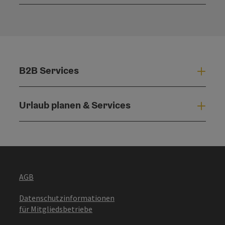
Konta
B2B Services
B2B 
Urlaub planen & Services
Urla
AGB
Datenschutzinformationen
für Mitgliedsbetriebe