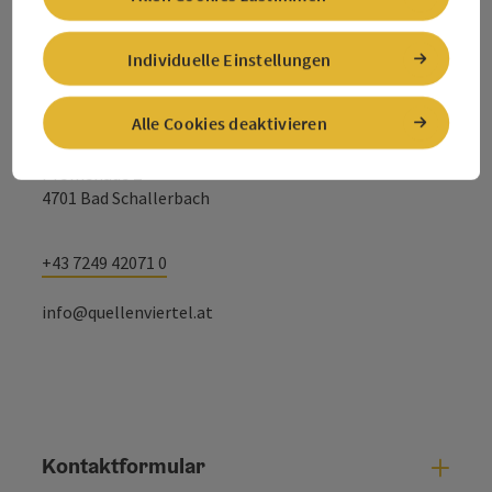
Kontakt
Individuelle Einstellungen
Tourismusverband Quellenviertel
Alle Cookies deaktivieren
Promenade 2
4701 Bad Schallerbach
+43 7249 42071 0
info@quellenviertel.at
Kontaktformular