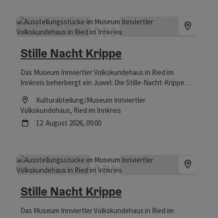
Stille Nacht Krippe
Das Museum Innviertler Volkskundehaus in Ried im
Innkreis beherbergt ein Juwel: Die Stille-Nacht-Krippe war
Zeuge bei der Uraufführung des berühmtesten
Location
Kulturabteilung/Museum Innviertler
Weihnachtsliedes der Welt – und ist nicht nur zur
Volkskundehaus
, Ried im Innkreis
Weihnachtszeit einen Besuch wert.
Nächster Termin
12.
August
2026
,
09:00
Stille Nacht Krippe
Das Museum Innviertler Volkskundehaus in Ried im