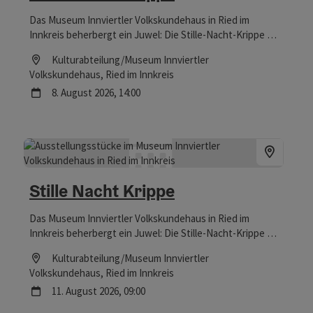
Das Museum Innviertler Volkskundehaus in Ried im
Innkreis beherbergt ein Juwel: Die Stille-Nacht-Krippe war
Zeuge bei der Uraufführung des berühmtesten
Location
Kulturabteilung/Museum Innviertler
Weihnachtsliedes der Welt – und ist nicht nur zur
Volkskundehaus
, Ried im Innkreis
Weihnachtszeit einen Besuch wert.
Nächster Termin
8.
August
2026
,
14:00
Stille Nacht Krippe
Das Museum Innviertler Volkskundehaus in Ried im
Innkreis beherbergt ein Juwel: Die Stille-Nacht-Krippe war
Zeuge bei der Uraufführung des berühmtesten
Location
Kulturabteilung/Museum Innviertler
Weihnachtsliedes der Welt – und ist nicht nur zur
Volkskundehaus
, Ried im Innkreis
Weihnachtszeit einen Besuch wert.
Nächster Termin
11.
August
2026
,
09:00