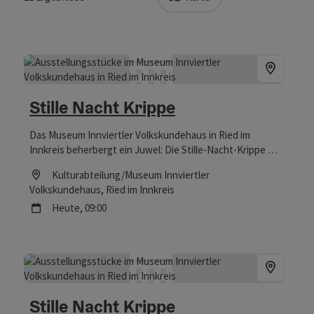
Stille Nacht Krippe
Das Museum Innviertler Volkskundehaus in Ried im
Innkreis beherbergt ein Juwel: Die Stille-Nacht-Krippe war
Zeuge bei der Uraufführung des berühmtesten
Location
Kulturabteilung/Museum Innviertler
Weihnachtsliedes der Welt – und ist nicht nur zur
Volkskundehaus
, Ried im Innkreis
Weihnachtszeit einen Besuch wert.
Nächster Termin
Heute,
09:00
Stille Nacht Krippe