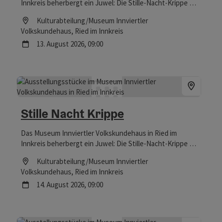
Innkreis beherbergt ein Juwel: Die Stille-Nacht-Krippe war
Zeuge bei der Uraufführung des berühmtesten
Location
Kulturabteilung/Museum Innviertler
Weihnachtsliedes der Welt – und ist nicht nur zur
Volkskundehaus
, Ried im Innkreis
Weihnachtszeit einen Besuch wert.
Nächster Termin
13.
August
2026
,
09:00
Stille Nacht Krippe
Das Museum Innviertler Volkskundehaus in Ried im
Innkreis beherbergt ein Juwel: Die Stille-Nacht-Krippe war
Zeuge bei der Uraufführung des berühmtesten
Location
Kulturabteilung/Museum Innviertler
Weihnachtsliedes der Welt – und ist nicht nur zur
Volkskundehaus
, Ried im Innkreis
Weihnachtszeit einen Besuch wert.
Nächster Termin
14.
August
2026
,
09:00