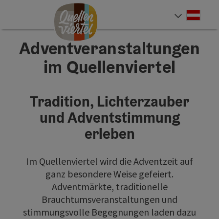
Accesskey
Accesskey
Accesskey
Zum Inhalt
Zur Navigation
Zum Seitenanfang
[0]
[1]
[2]
Deut
Sprach
Adventveranstaltungen
im Quellenviertel
Tradition, Lichterzauber
und Adventstimmung
erleben
Im Quellenviertel wird die Adventzeit auf
ganz besondere Weise gefeiert.
Adventmärkte, traditionelle
Brauchtumsveranstaltungen und
stimmungsvolle Begegnungen laden dazu