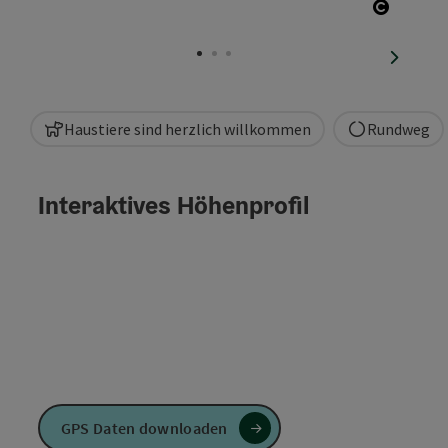
Copyrig
nächste
Haustiere sind herzlich willkommen
Rundweg
Interaktives Höhenprofil
GPS Daten downloaden