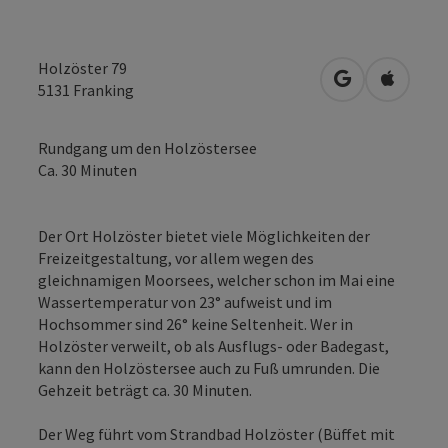
Holzöster 79
in Google Map
in Apple
5131
Franking
Rundgang um den Holzöstersee
Ca. 30 Minuten
Der Ort Holzöster bietet viele Möglichkeiten der
Freizeitgestaltung, vor allem wegen des
gleichnamigen Moorsees, welcher schon im Mai eine
Wassertemperatur von 23° aufweist und im
Hochsommer sind 26° keine Seltenheit. Wer in
Holzöster verweilt, ob als Ausflugs- oder Badegast,
kann den Holzöstersee auch zu Fuß umrunden. Die
Gehzeit beträgt ca. 30 Minuten.
Der Weg führt vom Strandbad Holzöster (Büffet mit