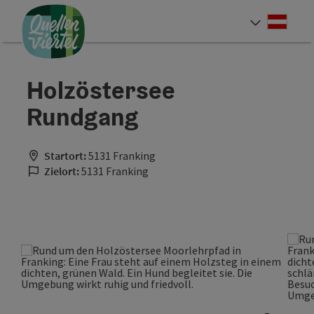
Accesskey
Accesskey
Accesskey
Zum Inhalt
Zur Navigation
Zum Seitenanfang
[0]
[1]
[2]
Deut
Sprach
Holzöstersee
Rundgang
Startort:
5131 Franking
Zielort:
5131 Franking