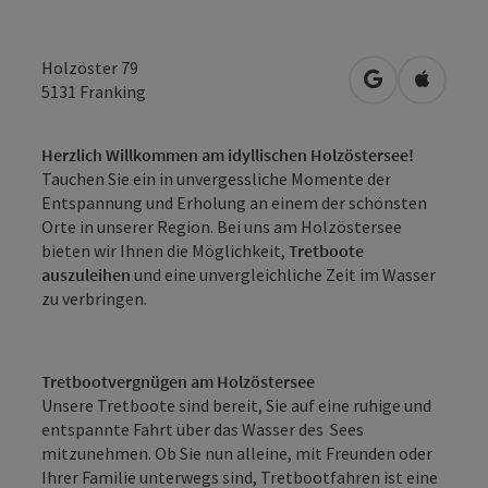
Holzöster 79
in Google Map
in Apple
5131
Franking
Herzlich Willkommen am idyllischen Holzöstersee!
Tauchen Sie ein in unvergessliche Momente der
Entspannung und Erholung an einem der schönsten
Orte in unserer Region. Bei uns am Holzöstersee
bieten wir Ihnen die Möglichkeit,
Tretboote
auszuleihen
und eine unvergleichliche Zeit im Wasser
zu verbringen.
Tretbootvergnügen am Holzöstersee
Unsere Tretboote sind bereit, Sie auf eine ruhige und
entspannte Fahrt über das Wasser des Sees
mitzunehmen. Ob Sie nun alleine, mit Freunden oder
Ihrer Familie unterwegs sind, Tretbootfahren ist eine