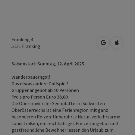
Franking 4
in Google Map
in Apple
5131
Franking
Saisonstart: Sonntag, 12. April 2025
Wanderbauerngolf
Das etwas andere Golfspiel!
Gruppenangebot ab 10 Personen
Preis pro Person Euro 38,00
Die Oberinnviertler Seenplatte im Südwesten
Oberösterreichs ist eine Ferienregion mit ganz
besonderen Reizen. Unberührte Natur, verkehrsarme
Landstraßen, ein reichhaltiges Freizeitangebot und
gastfreundliche Bewohner lassen den Urlaub zum