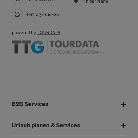
In der Nähe
Beitrag drucken
powered by
TOURDATA
B2B Services
B2B 
Urlaub planen & Services
Urla