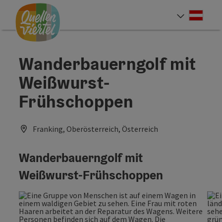
Accesskey
Accesskey
Accesskey
Zum Inhalt
Zur Navigation
Zum Seitenanfang
[0]
[1]
[2]
Deut
Sprach
Wanderbauerngolf mit
Weißwurst-
Frühschoppen
Franking, Oberösterreich, Österreich
Wanderbauerngolf mit
Weißwurst-Frühschoppen