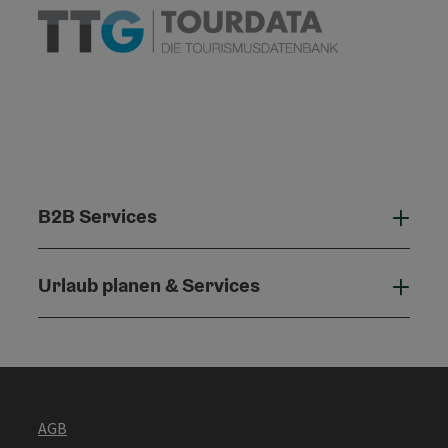
B2B Services
B2B 
Urlaub planen & Services
Urla
AGB