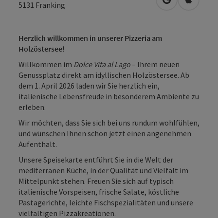
in Google Map
in Apple
5131
Franking
Herzlich willkommen in unserer Pizzeria am
Holzöstersee!
Willkommen im
Dolce Vita al Lago
– Ihrem neuen
Genussplatz direkt am idyllischen Holzöstersee. Ab
dem 1. April 2026 laden wir Sie herzlich ein,
italienische Lebensfreude in besonderem Ambiente zu
erleben.
Wir möchten, dass Sie sich bei uns rundum wohlfühlen,
und wünschen Ihnen schon jetzt einen angenehmen
Aufenthalt.
Unsere Speisekarte entführt Sie in die Welt der
mediterranen Küche, in der Qualität und Vielfalt im
Mittelpunkt stehen. Freuen Sie sich auf typisch
italienische Vorspeisen, frische Salate, köstliche
Pastagerichte, leichte Fischspezialitäten und unsere
vielfältigen Pizzakreationen.