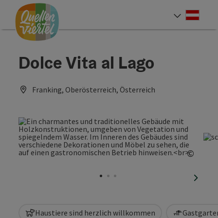
Accesskey
Accesskey
Accesskey
Zum Inhalt
Zur Navigation
Zum Seitenanfang
[0]
[1]
[2]
Deut
Sprach
Dolce Vita al Lago
Franking, Oberösterreich, Österreich
©
Copyri
nächst
Haustiere sind herzlich willkommen
Gastgarten